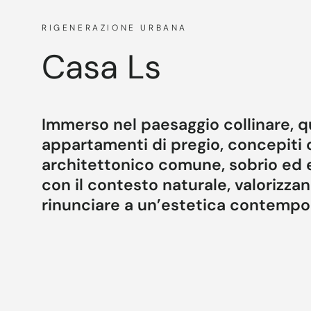
RIGENERAZIONE URBANA
Casa Ls
Immerso nel paesaggio collinare, q
appartamenti di pregio, concepiti
architettonico comune, sobrio ed eq
con il contesto naturale, valorizzan
rinunciare a un’estetica contempor
L’architettura si sviluppa attraverso volumi co
che alternano intonaci caldi, rivestimenti lapidei
rapporto con l’esterno è centrale: ampie apertur
circostante, garantendo luminosità naturale e vi