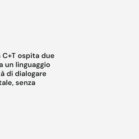
a C+T ospita due
a un linguaggio
à di dialogare
tale, senza
 superfici materiche
attere all’insieme. Il
giardini e il paesaggio