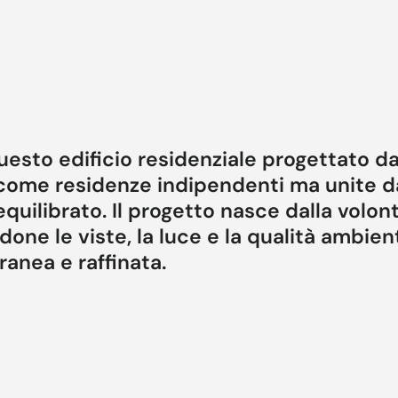
uesto edificio residenziale progettato d
 come residenze indipendenti ma unite d
uilibrato. Il progetto nasce dalla volont
done le viste, la luce e la qualità ambien
anea e raffinata.
mpatti e ben proporzionati, scanditi da logge, aggetti e
 e inserti più scuri, capaci di conferire profondità e car
e vetrate mettono in continuità gli spazi interni con i 
ste aperte sulla collina.