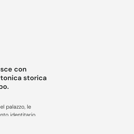
nasce con
ttonica storica
po.
l palazzo, le
ento identitario
tericità e il rapporto