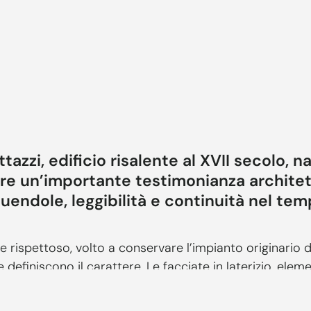
ttazzi, edificio risalente al XVII secolo, 
zare un’importante testimonianza archite
tuendole, leggibilità e continuità nel tem
 rispettoso, volto a conservare l’impianto originario de
 definiscono il carattere. Le facciate in laterizio, elem
un attento lavoro di restauro, capace di esaltarne la ma