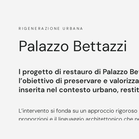
RIGENERAZIONE URBANA
Palazzo Bettazzi
l progetto di restauro di Palazzo Be
l’obiettivo di preservare e valoriz
inserita nel contesto urbano, resti
L’intervento si fonda su un approccio rigoroso e
proporzioni e il linguaggio architettonico che ne
dell’edificio, sono state recuperate attraverso 
con il contesto paesaggistico circostante.