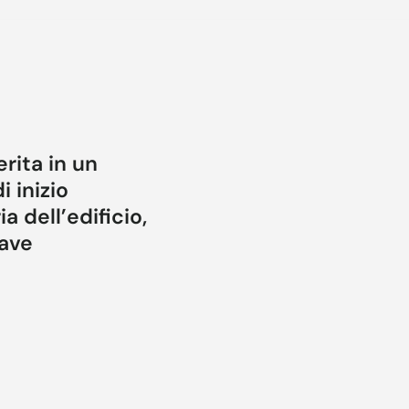
erita in un
 inizio
a dell’edificio,
iave
ni, cornici,
guaggio classico della
le della percezione