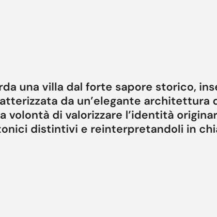
rda una villa dal forte sapore storico, ins
tterizzata da un’elegante architettura di
volontà di valorizzare l’identità originari
nici distintivi e reinterpretandoli in ch
oro di recupero e restauro, volto a restituire proporzio
ressione autentica. L’immagine esterna mantiene il lin
ntesto e con il verde circostante, elemento fondamenta
stato realizzato in collaborazione con AtelierAvanzi.